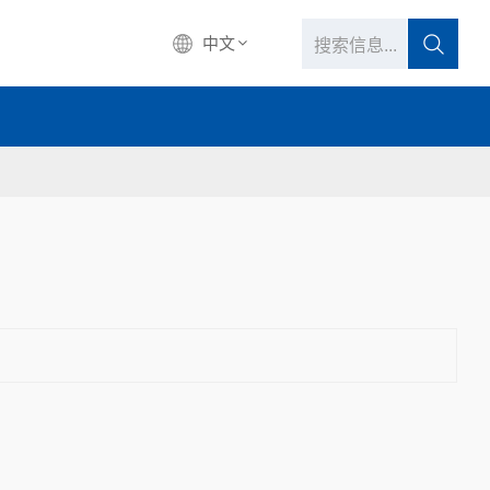
中文
中文
English
français
Deutsch
русский
italiano
español