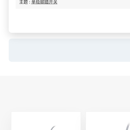
主题 :
单极脚踏开关