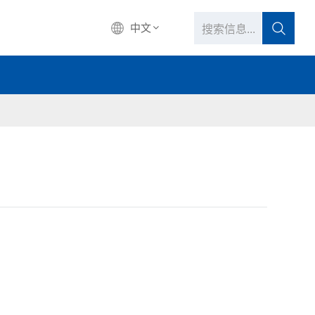
中文
中文
English
français
Deutsch
русский
italiano
español