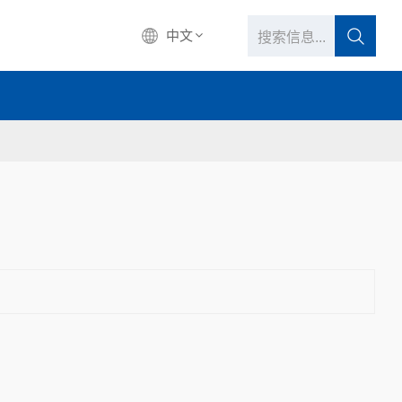
中文
中文
English
français
Deutsch
русский
italiano
español