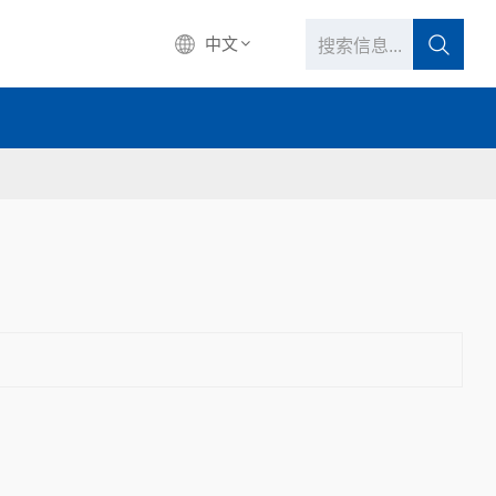
中文
中文
English
français
Deutsch
русский
italiano
español