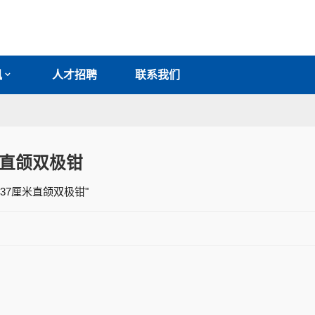
讯
人才招聘
联系我们
米直颌双极钳
"37厘米直颌双极钳"