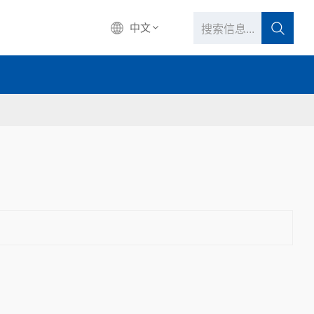
中文
中文
English
français
Deutsch
русский
italiano
español